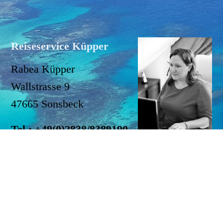
Reiseservice Küpper
Rabea Küpper
Wallstrasse 9
47665 Sonsbeck
Tel.: +49(0)2838/8389190
WhatsApp:
+49(0)175/8092482
Email: info(at)reiseservice-kuepper.de